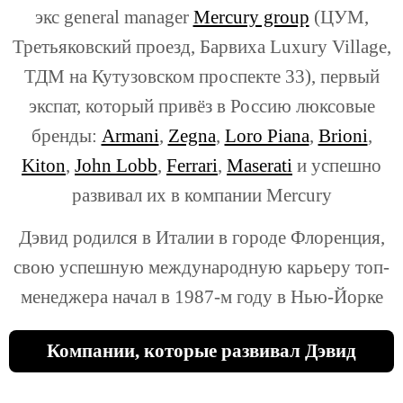
экс general manager
Mercury group
(ЦУМ,
Третьяковский проезд, Барвиха Luxury Village,
ТДМ на Кутузовском проспекте 33), первый
экспат, который привёз в Россию люксовые
бренды:
Armani
,
Zegna
,
Loro Piana
,
Brioni
,
Kiton
,
John Lobb
,
Ferrari
,
Maserati
и успешно
развивал их в компании Mercury
Дэвид родился в Италии в городе Флоренция,
свою успешную международную карьеру топ-
менеджера начал в 1987-м году в Нью-Йорке
Компании, которые развивал Дэвид