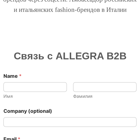
и итальянских fashion-брендов в Италии
Связь с ALLEGRA B2B
Name
*
Имя
Фамилия
Company (optional)
M
Email
*